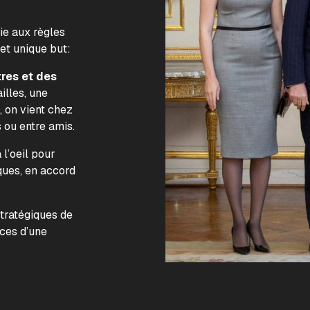
lie aux règles
 et unique but:
tres et des
illes, une
, on vient chez
s ou entre amis.
l’oeil pour
ques, en accord
.
stratégiques de
nces d’une