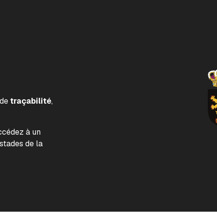
 de
traçabilité
,
accédez à un
tades de la