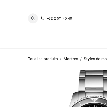
SE RENDRE AU CONTENU
+32 2 511 45 49
Maison Cosyns
Montres
Bijoux
Tous les produits
Montres
Styles de mo