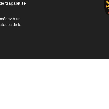
 de
traçabilité
,
accédez à un
tades de la