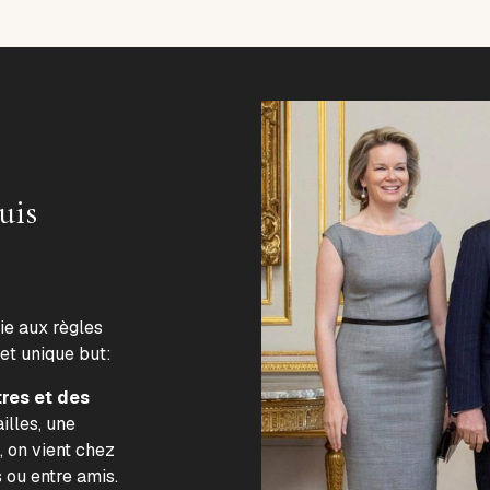
uis
lie aux règles
 et unique but:
tres et des
illes, une
, on vient chez
s ou entre amis.