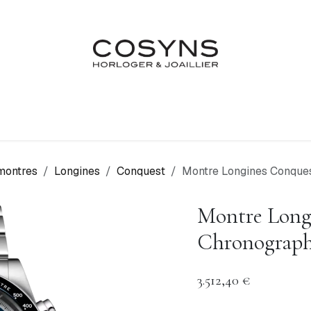
Nos Marques
Atelier
Fiançailles & Mariages
Blo
montres
Longines
Conquest
Montre Longines Conques
Montre Long
Chronograph 
3.512,40
€