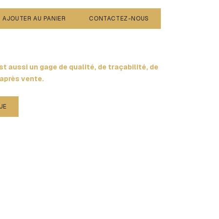
AJOUTER AU PANIER
CONTACTEZ-NOUS
t aussi un gage de qualité, de traçabilité, de
 après vente.
UE