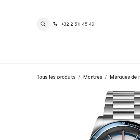
SE RENDRE AU CONTENU
+32 2 511 45 49
Maison Cosyns
Montres
Bijoux
Tous les produits
Montres
Marques de 