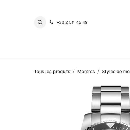
SE RENDRE AU CONTENU
+32 2 511 45 49
Maison Cosyns
Montres
Bijoux
Tous les produits
Montres
Styles de mo