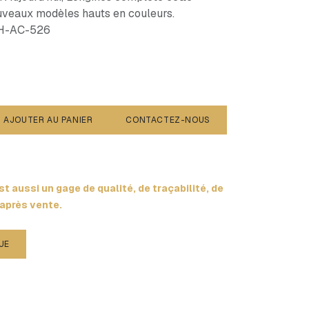
uveaux modèles hauts en couleurs.
MH-AC-526
AJOUTER AU PANIER
CONTACTEZ-NOUS
t aussi un gage de qualité, de traçabilité, de
 après vente.
UE