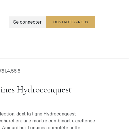
Se connecter
CONTACTEZ-NOUS
g
Événements
81.4.56.6
ines Hydroconquest
lection, dont la ligne Hydroconquest
recherchent une montre combinant excellence
. Aujourd’hui, Longines complète cette