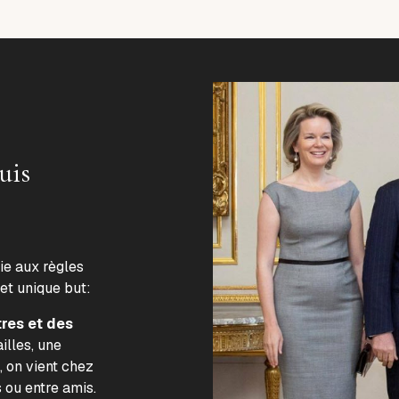
uis
lie aux règles
 et unique but:
tres et des
illes, une
, on vient chez
s ou entre amis.