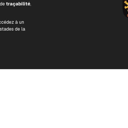
 de
traçabilité
,
accédez à un
tades de la