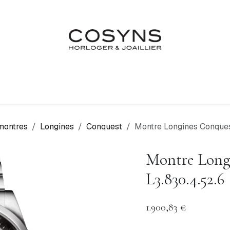
Nos Marques
Atelier
Fiançailles & Mariages
Blo
montres
Longines
Conquest
Montre Longines Conques
Montre Long
L3.830.4.52.6
1.900,83
€