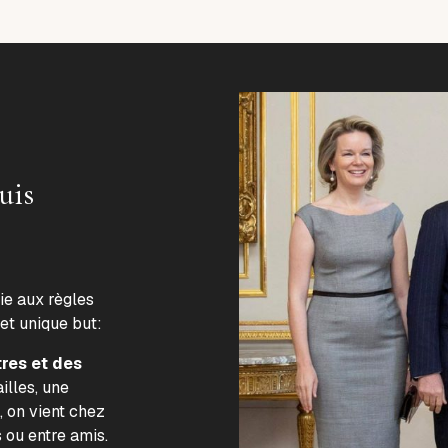
uis
lie aux règles
 et unique but:
tres et des
illes, une
, on vient chez
s ou entre amis.