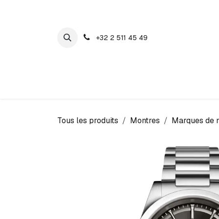
SE RENDRE AU CONTENU
+32 2 511 45 49
Maison Cosyns
Montres
Bijoux
Tous les produits
Montres
Marques de 