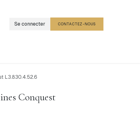
Se connecter
CONTACTEZ-NOUS
g
Événements
t L3.830.4.52.6
ines Conquest