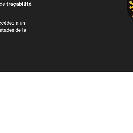
 de
traçabilité
,
accédez à un
tades de la