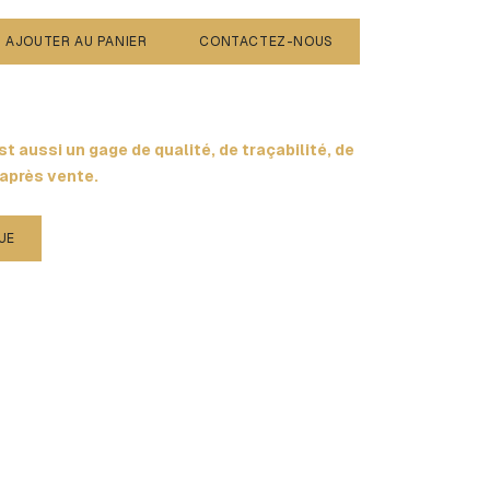
AJOUTER AU PANIER
CONTACTEZ-NOUS
t aussi un gage de qualité, de traçabilité, de
 après vente.
UE