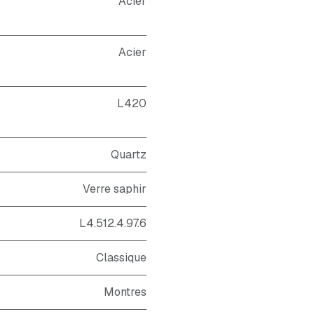
Acier
Acier
L420
Quartz
Verre saphir
L4.512.4.97.6
Classique
Montres