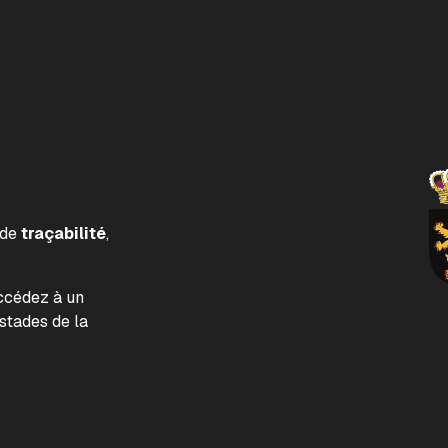
 de
traçabilité
,
accédez à un
tades de la