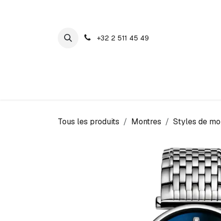
SE RENDRE AU CONTENU
+32 2 511 45 49
Maison Cosyns
Montres
Bijoux
Tous les produits
Montres
Styles de mo