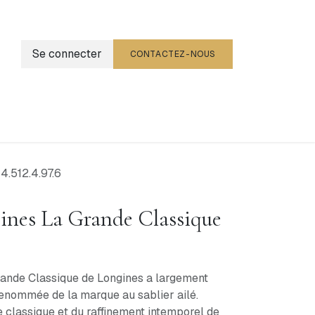
Se connecter
CONTACTEZ-NOUS
g
Événements
4.512.4.97.6
ines La Grande Classique
ande Classique de Longines a largement
renommée de la marque au sablier ailé.
 classique et du raffinement intemporel de