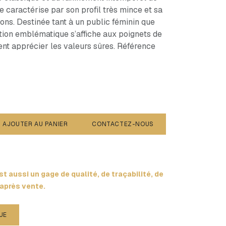
se caractérise par son profil très mince et sa
ions. Destinée tant à un public féminin que
ction emblématique s’affiche aux poignets de
ent apprécier les valeurs sûres. Référence
AJOUTER AU PANIER
CONTACTEZ-NOUS
t aussi un gage de qualité, de traçabilité, de
 après vente.
UE