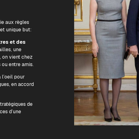
lie aux règles
 et unique but:
tres et des
illes, une
, on vient chez
s ou entre amis.
l’oeil pour
ques, en accord
.
stratégiques de
nces d’une