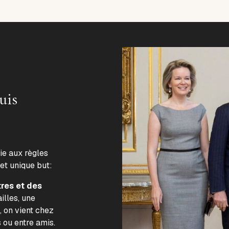
uis
lie aux règles
 et unique but:
tres et des
illes, une
, on vient chez
s ou entre amis.