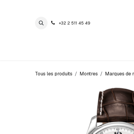
SE RENDRE AU CONTENU
+32 2 511 45 49
Maison Cosyns
Montres
Bijoux
Tous les produits
Montres
Marques de 