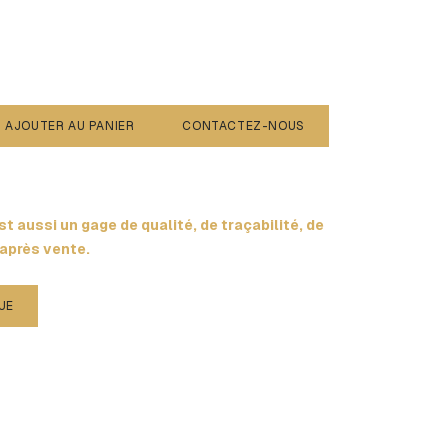
AJOUTER AU PANIER
CONTACTEZ-NOUS
t aussi un gage de qualité, de traçabilité, de
 après vente.
UE