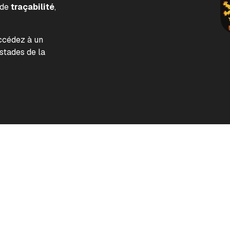
 de
traçabilité
,
accédez à un
tades de la