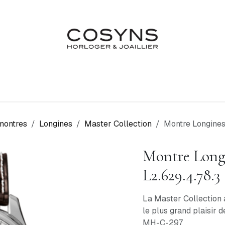
Nos Marques
Atelier
Fiançailles & Mariages
Blo
montres
Longines
Master Collection
Montre Longines
Montre Longi
L2.629.4.78.3
La Master Collection 
le plus grand plaisir 
MH-C-297