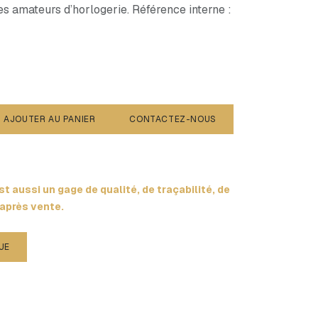
des amateurs d’horlogerie. Référence interne :
AJOUTER AU PANIER
CONTACTEZ-NOUS
t aussi un gage de qualité, de traçabilité, de
 après vente.
UE