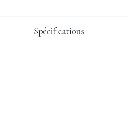
Spécifications
Marque de
montres
Genre
Type de produits
Mouvement
Couleur du
cadran