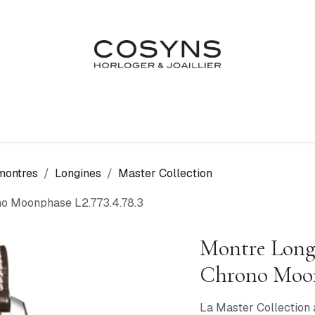
Nos Marques
Atelier
Fiançailles & Mariages
Blo
montres
Longines
Master Collection
no Moonphase L2.773.4.78.3
Montre Longi
Chrono Moonp
La Master Collection 