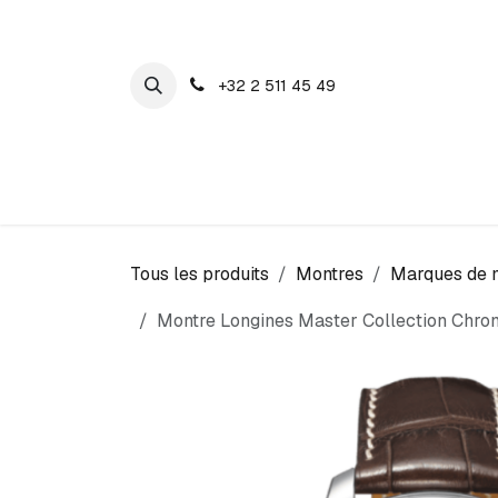
SE RENDRE AU CONTENU
+32 2 511 45 49
Maison Cosyns
Montres
Bijoux
Tous les produits
Montres
Marques de 
Montre Longines Master Collection Chro