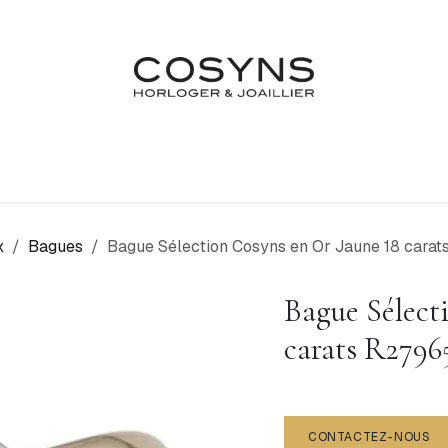
Nos Marques
Atelier
Fiançailles & Mariages
Blo
x
Bagues
Bague Sélection Cosyns en Or Jaune 18 cara
Bague Sélect
carats R2796
CONTACTEZ-NOUS