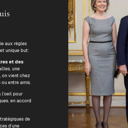
uis
lie aux règles
 et unique but:
tres et des
illes, une
, on vient chez
s ou entre amis.
l’oeil pour
ques, en accord
.
stratégiques de
nces d’une