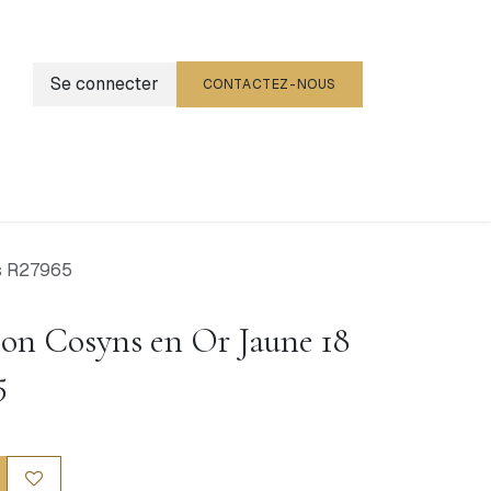
Se connecter
CONTACTEZ-NOUS
g
Événements
ts R27965
ion Cosyns en Or Jaune 18
5