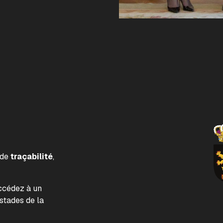
 de
traçabilité
,
accédez à un
tades de la