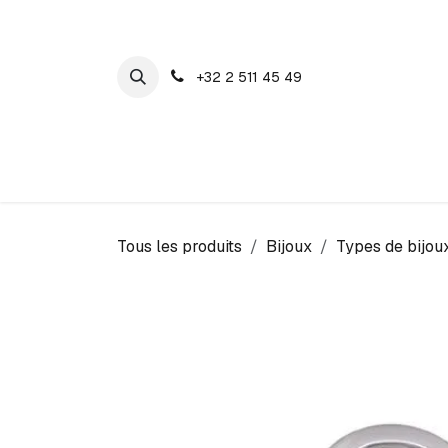
SE RENDRE AU CONTENU
+32 2 511 45 49
Maison Cosyns
Montres
Bijoux
Tous les produits
Bijoux
Types de bijou