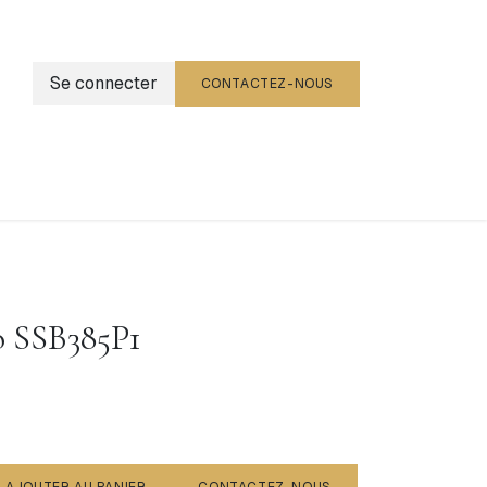
Se connecter
CONTACTEZ-NOUS
g
Événements
o SSB385P1