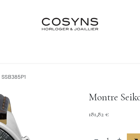
Nos Marques
Atelier
Fiançailles & Mariages
Blo
o SSB385P1
Montre Seik
181,82
€