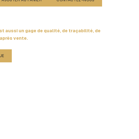
AJOUTER AU PANIER
CONTACTEZ-NOUS
t aussi un gage de qualité, de traçabilité, de
 après vente.
UE