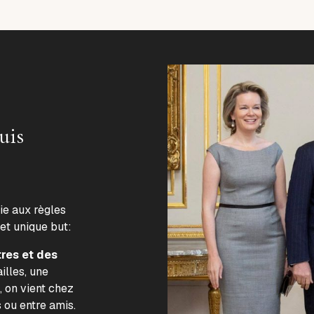
uis
lie aux règles
 et unique but:
tres et des
illes, une
, on vient chez
s ou entre amis.