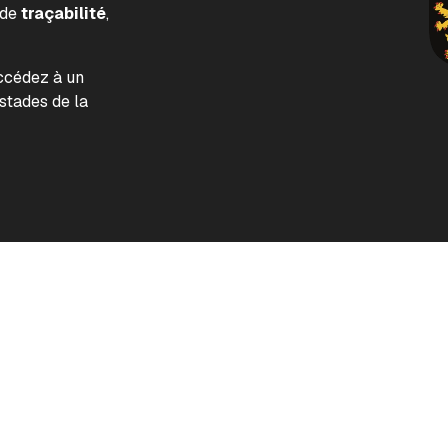
 de
traçabilité
,
accédez à un
tades de la