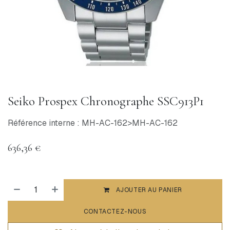
Seiko Prospex Chronographe SSC913P1
Référence interne : MH-AC-162>MH-AC-162
636,36
€
AJOUTER AU PANIER
CONTACTEZ-NOUS