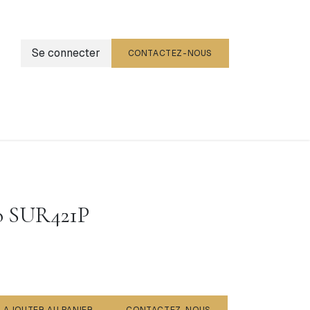
Se connecter
CONTACTEZ-NOUS
g
Événements
o SUR421P