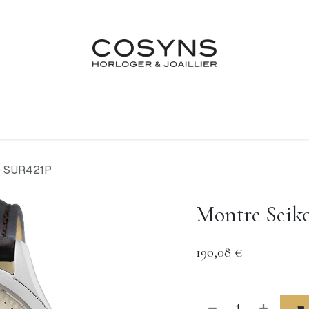
Nos Marques
Atelier
Fiançailles & Mariages
Blo
o SUR421P
Montre Seik
190,08
€