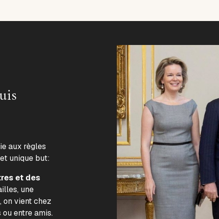
uis
lie aux règles
 et unique but:
tres et des
illes, une
, on vient chez
s ou entre amis.