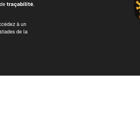
 de
traçabilité
,
accédez à un
tades de la