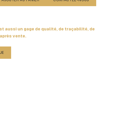
AJOUTER AU PANIER
CONTACTEZ-NOUS
t aussi un gage de qualité, de traçabilité, de
 après vente.
UE