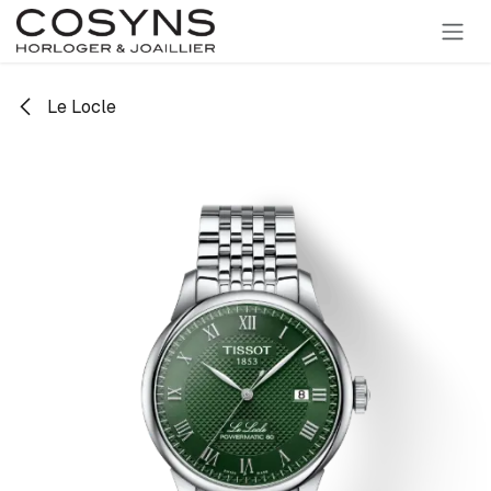
SE RENDRE AU CONTENU
Le Locle