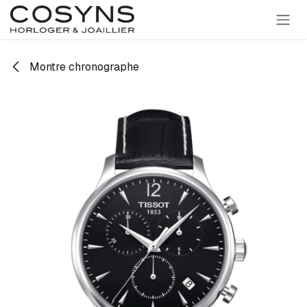
SE RENDRE AU CONTENU
Montre chronographe