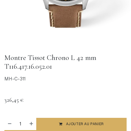
Montre Tissot Chrono L 42 mm
T116.417.16.052.01
MH-C-311
326,45
€
AJOUTER AU PANIER