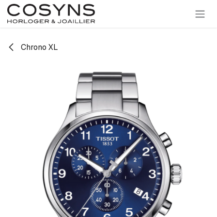
SE RENDRE AU CONTENU
Chrono XL