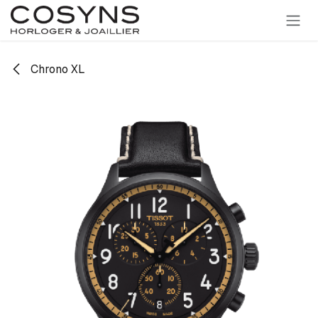
SE RENDRE AU CONTENU
Chrono XL