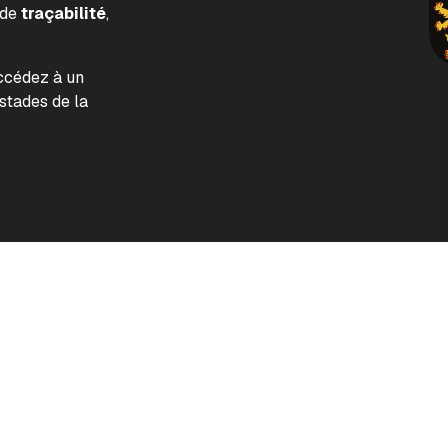
 de
traçabilité
,
accédez à un
tades de la