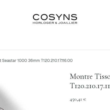
Nos Marques
Atelier
Fiançailles & Mariages
Blo
t Seastar 1000 36mm T120.210.17.116.00
Montre Tisso
T120.210.17.1
450,41
€