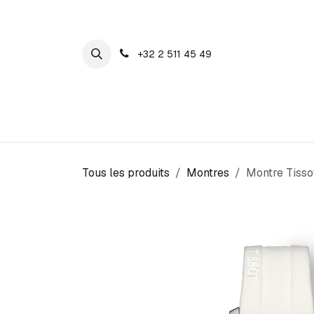
SE RENDRE AU CONTENU
+32 2 511 45 49
Maison Cosyns
Montres
Bijoux
Tous les produits
Montres
Montre Tisso