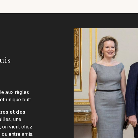
uis
lie aux règles
 et unique but:
tres et des
illes, une
, on vient chez
s ou entre amis.