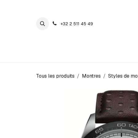
SE RENDRE AU CONTENU
+32 2 511 45 49
Maison Cosyns
Montres
Bijoux
Tous les produits
Montres
Styles de mo