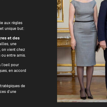
lie aux règles
 et unique but:
tres et des
illes, une
, on vient chez
s ou entre amis.
l’oeil pour
ques, en accord
.
stratégiques de
nces d’une