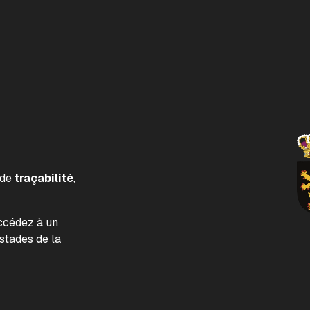
 de
traçabilité
,
accédez à un
tades de la