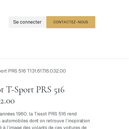
Se connecter
CONTACTEZ-NOUS
g
Événements
ort PRS 516 T131.617.16.032.00
t T-Sport PRS 516
32.00
années 1960, la Tissot PRS 516 rend
utomobiles dont on retrouve l’inspiration
é à l’image des volants de ces voitures de