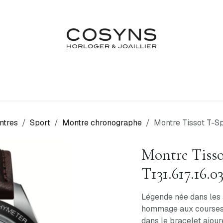
Nos Marques
Atelier
Fiançailles & Mariages
Blo
ntres
Sport
Montre chronographe
Montre Tissot T-Sp
Montre Tisso
T131.617.16.0
Légende née dans les 
hommage aux courses a
dans le bracelet ajour