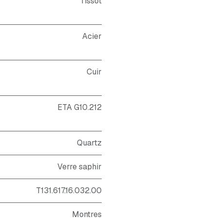
Tissot
Acier
Cuir
ETA G10.212
Quartz
Verre saphir
T131.617.16.032.00
Montres