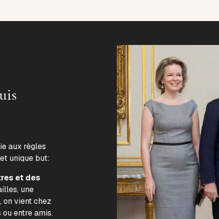
uis
lie aux règles
 et unique but:
tres et des
illes, une
, on vient chez
s ou entre amis.