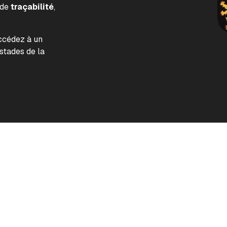
 de
traçabilité
,
accédez à un
tades de la