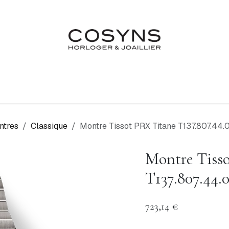
Nos Marques
Atelier
Fiançailles & Mariages
Blo
ntres
Classique
Montre Tissot PRX Titane T137.807.44.
Montre Tiss
T137.807.44.
723,14
€