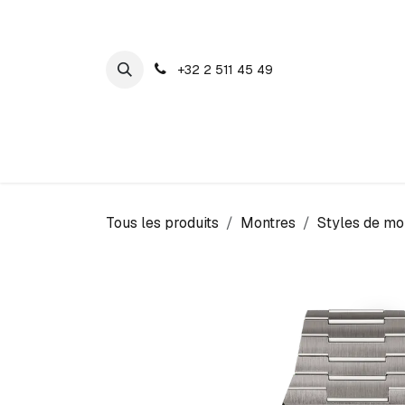
SE RENDRE AU CONTENU
+32 2 511 45 49
Maison Cosyns
Montres
Bijoux
Tous les produits
Montres
Styles de mo