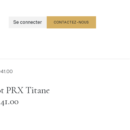
Se connecter
CONTACTEZ-NOUS
g
Événements
041.00
ot PRX Titane
041.00