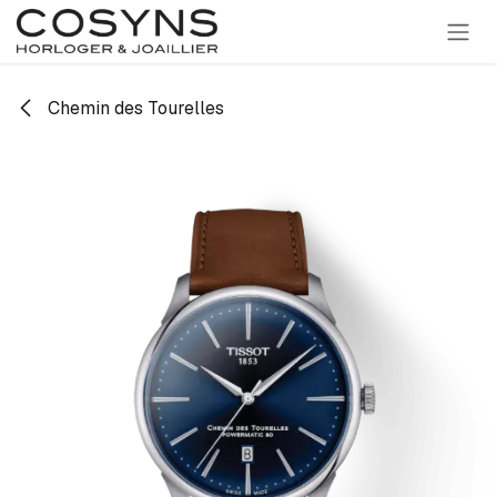
SE RENDRE AU CONTENU
Chemin des Tourelles