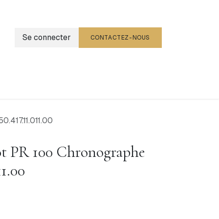
Se connecter
CONTACTEZ-NOUS
g
Événements
0.417.11.011.00
ot PR 100 Chronographe
11.00