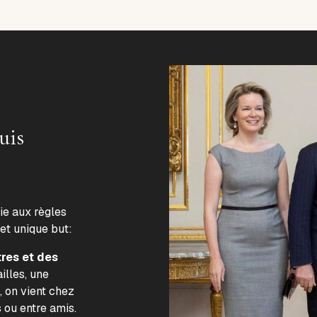
uis
lie aux règles
 et unique but:
tres et des
illes, une
, on vient chez
s ou entre amis.