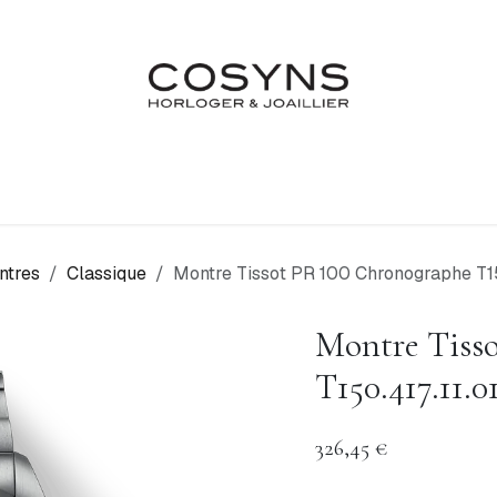
Nos Marques
Atelier
Fiançailles & Mariages
Blo
ntres
Classique
Montre Tissot PR 100 Chronographe T15
Montre Tiss
T150.417.11.0
326,45
€