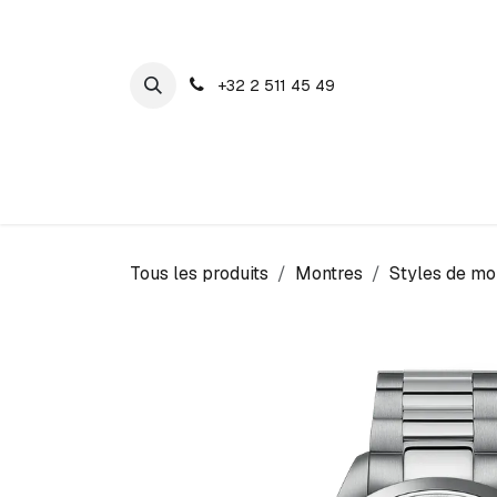
SE RENDRE AU CONTENU
+32 2 511 45 49
Maison Cosyns
Montres
Bijoux
Tous les produits
Montres
Styles de mo