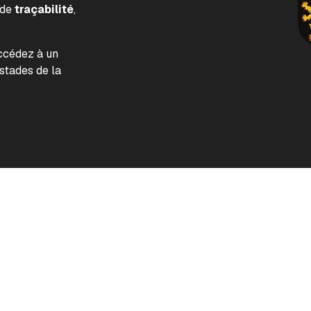
 de
traçabilité
,
accédez à un
tades de la