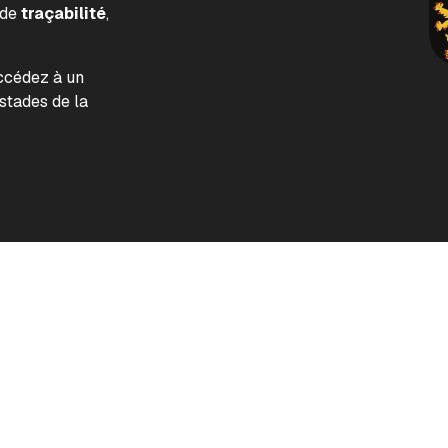
 de
traçabilité
,
accédez à un
tades de la