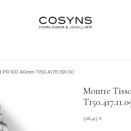
Nos Marques
Atelier
Fiançailles & Mariages
Blo
t PR 100 40mm T150.417.11.091.00
Montre Tiss
T150.417.11.0
326,45
€