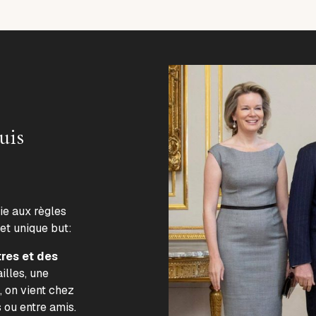
uis
lie aux règles
 et unique but:
tres et des
illes, une
, on vient chez
s ou entre amis.