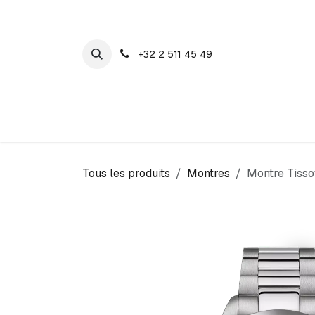
SE RENDRE AU CONTENU
+32 2 511 45 49
Maison Cosyns
Montres
Bijoux
Tous les produits
Montres
Montre Tisso