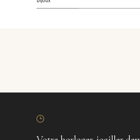
bijoux
Votre horloger-joailler dep