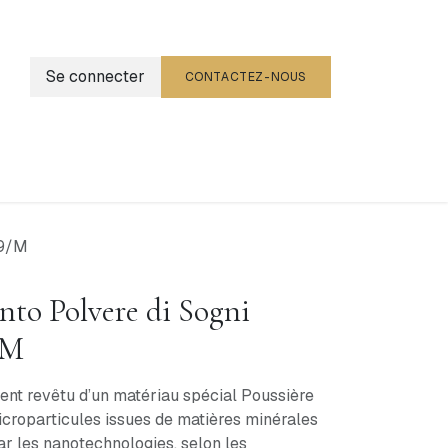
Se connecter
CONTACTEZ-NOUS
g
Événements
59/M
nto Polvere di Sogni
/M
ent revêtu d’un matériau spécial Poussière
 microparticules issues de matières minérales
ar les nanotechnologies, selon les