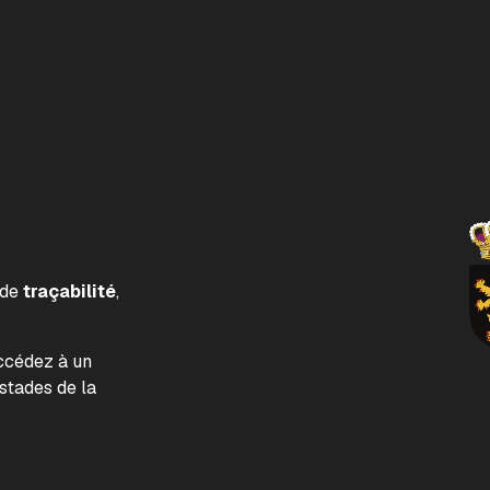
 de
traçabilité
,
accédez à un
tades de la