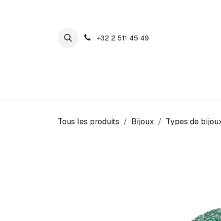
SE RENDRE AU CONTENU
+32 2 511 45 49
Maison Cosyns
Montres
Bijoux
Tous les produits
Bijoux
Types de bijou