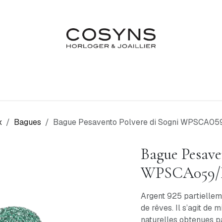
Nos Marques
Atelier
Fiançailles & Mariages
Blo
x
Bagues
Bague Pesavento Polvere di Sogni WPSCA0
Bague Pesave
WPSCA059
Argent 925 partiellem
de rêves. Il s’agit de
naturelles obtenues p