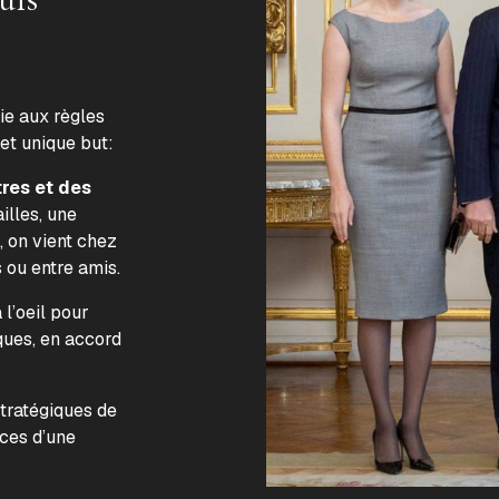
lie aux règles
 et unique but:
tres et des
illes, une
, on vient chez
s ou entre amis.
l’oeil pour
ques, en accord
.
stratégiques de
nces d’une