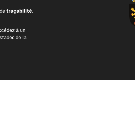
 de
traçabilité
,
accédez à un
tades de la