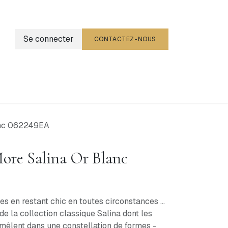
Se connecter
CONTACTEZ-NOUS
g
Événements
anc 062249EA
ore Salina Or Blanc
es en restant chic en toutes circonstances ...
de la collection classique Salina dont les
 mêlent dans une constellation de formes -