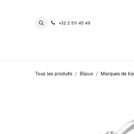
SE RENDRE AU CONTENU
+32 2 511 45 49
Maison Cosyns
Montres
Bijoux
Tous les produits
Bijoux
Marques de bij