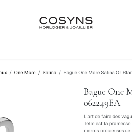
Nos Marques
Atelier
Fiançailles & Mariages
Blo
oux
One More
Salina
Bague One More Salina Or Bl
Bague One M
062249EA
L’art de faire des vagu
Telle est la promesse 
pierres précieuses se