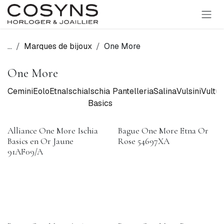
SE RENDRE AU CONTENU
...
Marques de bijoux
One More
One More
Cemini
Eolo
Etna
Ischia
Ischia
Pantelleria
Salina
Vulsini
Vultur
Basics
Alliance One More Ischia
Bague One More Etna Or
Basics en Or Jaune
Rose 54697XA
91AF09/A