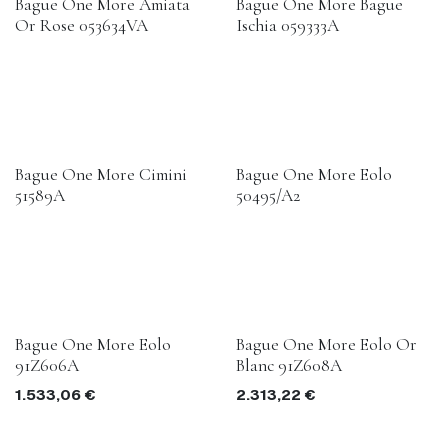
Bague One More Amiata
Bague One More Bague
Or Rose 053634VA
Ischia 059333A
Bague One More Cimini
Bague One More Eolo
51589A
50495/A2
Bague One More Eolo
Bague One More Eolo Or
91Z606A
Blanc 91Z608A
1.533,06
€
2.313,22
€