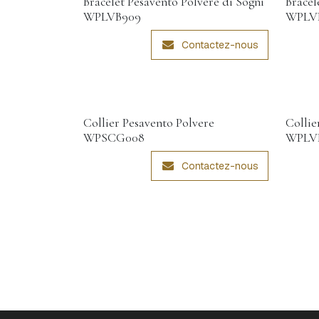
Bracelet Pesavento Polvere di Sogni
Bracel
WPLVB909
WPLV
Contactez-nous
Collier Pesavento Polvere
Collie
WPSCG008
WPLVE
Contactez-nous