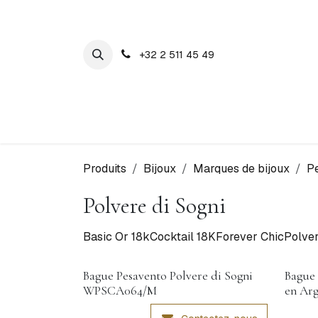
SE RENDRE AU CONTENU
+32 2 511 45 49
Maison Cosyns
Montres
Bijoux
Produits
Bijoux
Marques de bijoux
P
Polvere di Sogni
Basic Or 18k
Cocktail 18K
Forever Chic
Polver
Bague Pesavento Polvere di Sogni
Bague 
WPSCA064/M
en Ar