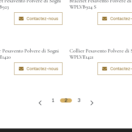
et Pesavento Polvere di Sogni
Bracelet Pesavento Polvere di
B923
WPLVB924 S
Contactez-nous
Contactez
r Pesavento Polvere di Sogni
Collier Pesavento Polvere di 
1420
WPLVE1421
Contactez-nous
Contactez
1
2
3