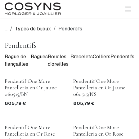
SE RENDRE AU CONTENU
...
Types de bijoux
Pendentifs
Pendentifs
Bague de
Bagues
Boucles
Bracelets
Colliers
Pendentifs
fiançailles
d'oreilles
Pendentif One More
Pendentif One More
Pantelleria en Or Jaune
Pantelleria en Or Jaune
060515/BN
060515/NS
805,79
€
805,79
€
Pendentif One More
Pendentif One More
Pantelleria en Or Rose
Pantelleria en Or Rose