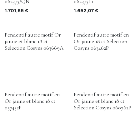
062373/QN
062373L1
1.701,65
€
1.652,07
€
Pendentif autre motif Or
Pendentif autre motif en
jaune et blanc 18 ct
Or jaune 18 ct Sélection
Sélection Cosyns 063669A
Cosyns 063462P
Pendentif autre motif en
Pendentif autre motif en
Or jaune et blanc 18 ct
Or jaune et blanc 18 ct
057432P
Sélection Cosyns 060762P