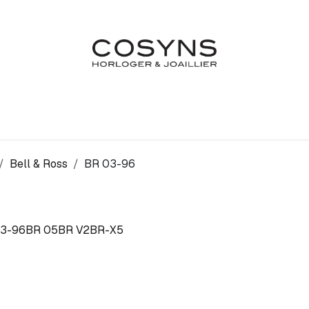
Nos Marques
Atelier
Fiançailles & Mariages
Blo
Bell & Ross
BR 03-96
3-96
BR 05
BR V2
BR-X5