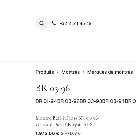
SE RENDRE AU CONTENU
+32 2 511 45 49
Maison Cosyns
Montres
Bijoux
Produits
Montres
Marques de montres
BR 03-96
BR 01-94
BR 03-92
BR 03-93
BR 03-94
BR 0
Promo 20%
Montre Bell & Ross BR 03-96
Grande Date BR0396-SI-ST
1.976,86
€
2.471,07
€