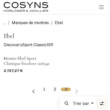
SE RENDRE AU CONTENU
...
Marques de montres
Ebel
Ebel
Discovery
Sport Classic
1911
Montre Ebel Sport
Classique bicolore 1216541
2.727,27
€
1
2
3
Trier par