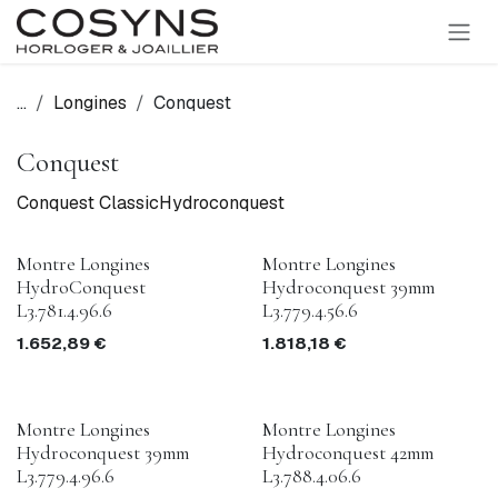
SE RENDRE AU CONTENU
...
Longines
Conquest
Conquest
Conquest Classic
Hydroconquest
Montre Longines
Montre Longines
HydroConquest
Hydroconquest 39mm
L3.781.4.96.6
L3.779.4.56.6
1.652,89
€
1.818,18
€
Montre Longines
Montre Longines
Hydroconquest 39mm
Hydroconquest 42mm
L3.779.4.96.6
L3.788.4.06.6