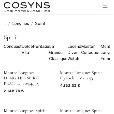
SE RENDRE AU CONTENU
...
Longines
Spirit
Spirit
Conquest
Dolce
Héritage
La
Legend
Master
Montre
Vita
Grande
Diver
Collection
Longin
Classique
Watch
Femm
Montre Longines
Montre Longines Spirit
LONGINES SPIRIT
Flyback L3.821.4.53.2
PILOT L3.809.4.53.9
4.132,23
€
2.148,76
€
Montre Longines Spirit
Montre Longines Spirit