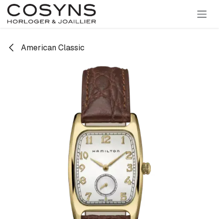
SE RENDRE AU CONTENU
American Classic