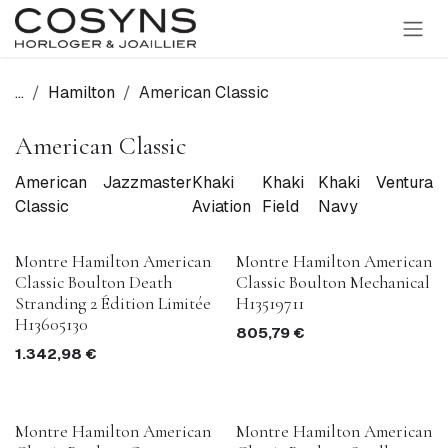
SE RENDRE AU CONTENU
...
Hamilton
American Classic
American Classic
American
Jazzmaster
Khaki
Khaki
Khaki
Ventura
Classic
Aviation
Field
Navy
En rupture de stock
Montre Hamilton American
Montre Hamilton American
Classic Boulton Death
Classic Boulton Mechanical
Stranding 2 Édition Limitée
H13519711
H13605130
805,79
€
1.342,98
€
Montre Hamilton American
Montre Hamilton American