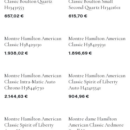
Classic Boulton Quartz
Classic Boulton Small
H13431553
Second Quartz H13421611
657,02
€
615,70
€
Montre Hamilton American
Montre Hamilton American
Classic H38429130
Classic H38429591
1.938,02
€
1.896,69
€
Montre Hamilton American
Montre Hamilton American
Classic Intra-Matic Auto
Classic Spirit of Liberty
Chrono H38446730
Auto H42415541
2.144,63
€
904,96
€
Montre Hamilton American
Montre dame Hamilton
Classic Spirit of Liberty
American Classic Ardmore