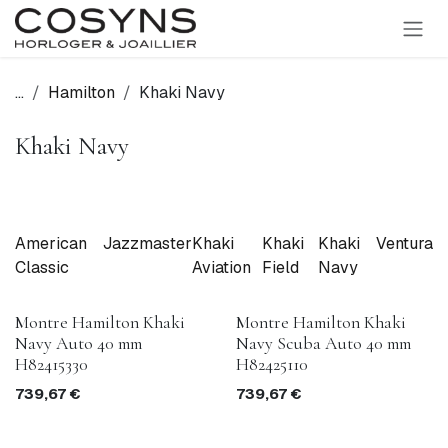
SE RENDRE AU CONTENU
...
Hamilton
Khaki Navy
Khaki Navy
American
Jazzmaster
Khaki
Khaki
Khaki
Ventura
Classic
Aviation
Field
Navy
Montre Hamilton Khaki
Montre Hamilton Khaki
Navy Auto 40 mm
Navy Scuba Auto 40 mm
H82415330
H82425110
739,67
€
739,67
€