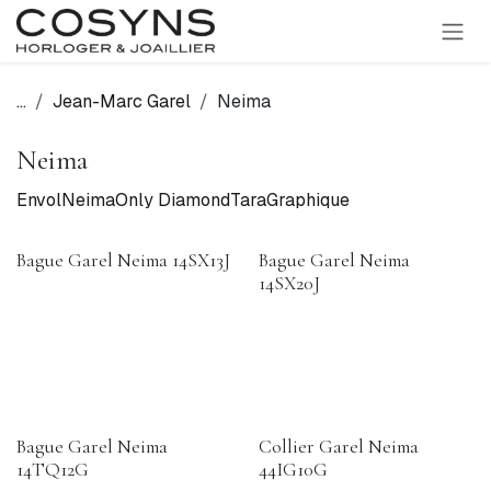
SE RENDRE AU CONTENU
...
Jean-Marc Garel
Neima
Neima
Envol
Neima
Only Diamond
Tara
Graphique
Bague Garel Neima 14SX13J
Bague Garel Neima
14SX20J
Bague Garel Neima
Collier Garel Neima
14TQ12G
44IG10G