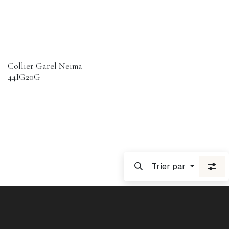
Collier Garel Neima
44IG20G
Trier par