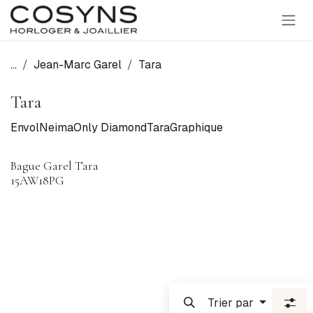
SE RENDRE AU CONTENU
...
Jean-Marc Garel
Tara
Tara
Envol
Neima
Only Diamond
Tara
Graphique
Bague Garel Tara
15AW18PG
Trier par