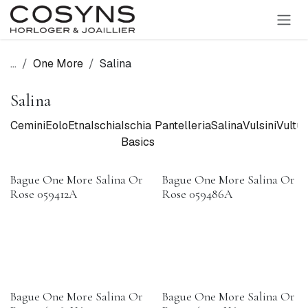
SE RENDRE AU CONTENU
...
One More
Salina
Salina
Cemini
Eolo
Etna
Ischia
Ischia
Pantelleria
Salina
Vulsini
Vultur
Basics
Bague One More Salina Or
Bague One More Salina Or
Rose 059412A
Rose 059486A
Bague One More Salina Or
Bague One More Salina Or