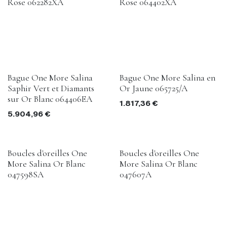
Rose 062282XA
Rose 064402XA
Bague One More Salina
Bague One More Salina en
Saphir Vert et Diamants
Or Jaune 065725/A
sur Or Blanc 064406EA
1.817,36
€
5.904,96
€
Boucles d'oreilles One
Boucles d'oreilles One
More Salina Or Blanc
More Salina Or Blanc
047598SA
047607A