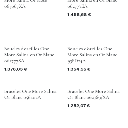
More Salina Or Rose
More Salina en Or Blanc
063067XA
062777EA
1.458,68
€
Boucles d'oreilles One
Boucles d'oreilles One
More Salina en Or Blanc
More Salina en Or Blanc
062777SA
93FD24A
1.376,03
€
1.354,55
€
Bracelet One More Salina
Bracelet One More Salina
Or Blanc 056402A
Or Blanc 062369/XA
1.252,07
€