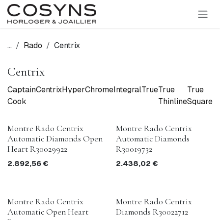
SE RENDRE AU CONTENU
...
Rado
Centrix
Centrix
Captain
Centrix
HyperChrome
Integral
True
True
True
D
Cook
Thinline
Square
Or
Montre Rado Centrix
Montre Rado Centrix
Automatic Diamonds Open
Automatic Diamonds
Heart R30029922
R30019732
2.892,56
€
2.438,02
€
Montre Rado Centrix
Montre Rado Centrix
Automatic Open Heart
Diamonds R30022712