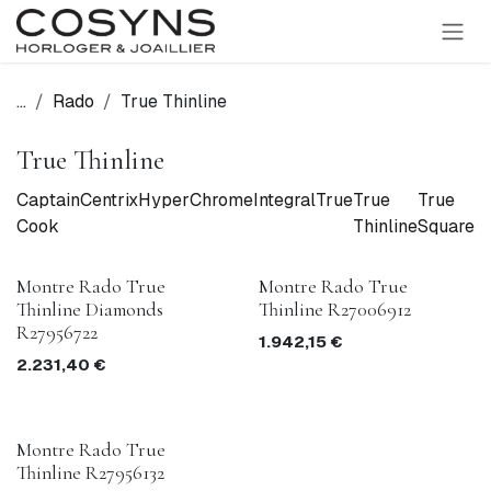
SE RENDRE AU CONTENU
...
Rado
True Thinline
True Thinline
Captain
Centrix
HyperChrome
Integral
True
True
True
D
Cook
Thinline
Square
Or
Montre Rado True
Montre Rado True
Thinline Diamonds
Thinline R27006912
R27956722
1.942,15
€
2.231,40
€
Montre Rado True
Thinline R27956132