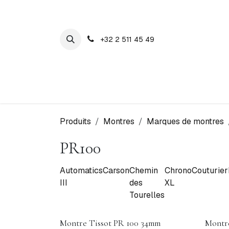
SE RENDRE AU CONTENU
+32 2 511 45 49
Maison Cosyns
Montres
Bijoux
Produits
Montres
Marques de montres
PR100
Automatics
Carson
Chemin
Chrono
Couturier
III
des
XL
Tourelles
Montre Tissot PR 100 34mm
Montre