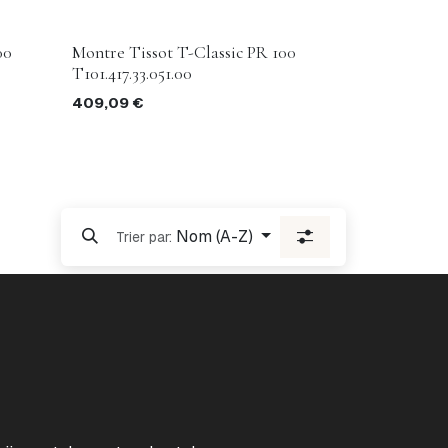
00
Montre Tissot T-Classic PR 100
T101.417.33.051.00
409,09
€
Nom (A-Z)
Trier par: