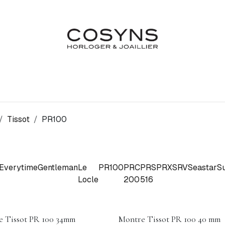
Nos Marques
Atelier
Fiançailles & Mariages
Blo
Tissot
PR100
Everytime
Gentleman
Le
PR100
PRC
PRS
PRX
SRV
Seastar
S
Locle
200
516
 Tissot PR 100 34mm
Montre Tissot PR 100 40 mm