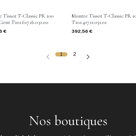
 Tissot T-Classic PR 100
Montre Tissot T-Classic PR 1
Gent T101.617.16.031.00
T101.417.11.051.01
6
€
392,56
€
1
2
Nos boutiques