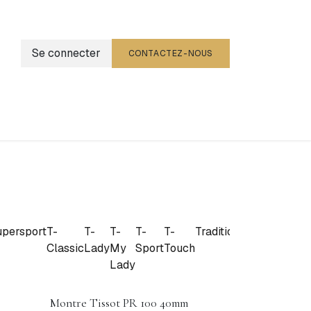
Se connecter
CONTACTEZ-NOUS
g
Événements
upersport
T-
T-
T-
T-
T-
Tradition
PRX
Classic
Lady
My
Sport
Touch
Chronograph
Lady
Montre Tissot PR 100 40mm