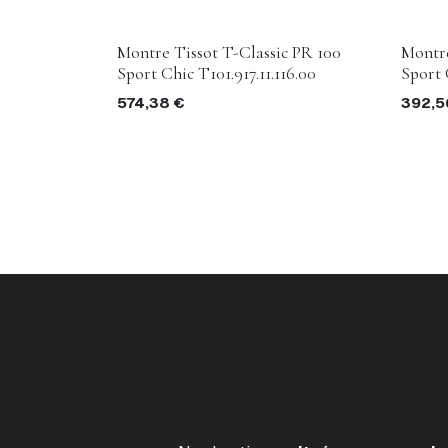
Montre Tissot T-Classic PR 100
Montre
Sport Chic T101.917.11.116.00
Sport 
574,38
€
392,5