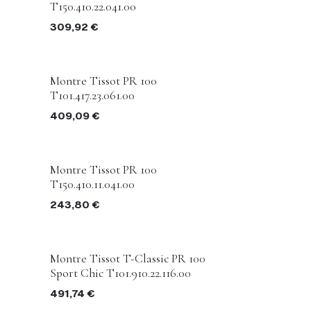
T150.410.22.041.00
309,92
€
Montre Tissot PR 100
T101.417.23.061.00
409,09
€
Montre Tissot PR 100
T150.410.11.041.00
243,80
€
Montre Tissot T-Classic PR 100
Sport Chic T101.910.22.116.00
491,74
€