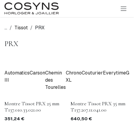
SE RENDRE AU CONTENU
...
Tissot
PRX
PRX
Automatics
Carson
Chemin
Chrono
Couturier
Everytime
Gen
III
des
XL
Tourelles
Montre Tissot PRX 25 mm
Montre Tissot PRX 35 mm
T137.010.33.021.00
T137.207.11.041.00
351,24
€
640,50
€