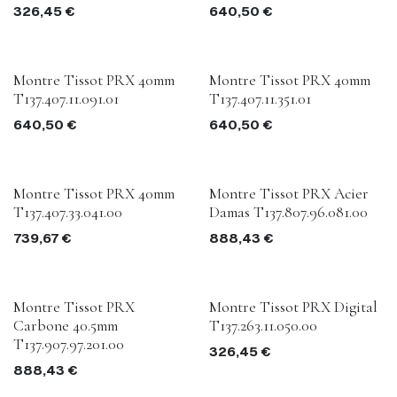
326,45
€
640,50
€
Montre Tissot PRX 40mm
Montre Tissot PRX 40mm
T137.407.11.091.01
T137.407.11.351.01
640,50
€
640,50
€
Montre Tissot PRX 40mm
Montre Tissot PRX Acier
T137.407.33.041.00
Damas T137.807.96.081.00
739,67
€
888,43
€
Montre Tissot PRX
Montre Tissot PRX Digital
Carbone 40.5mm
T137.263.11.050.00
T137.907.97.201.00
326,45
€
888,43
€